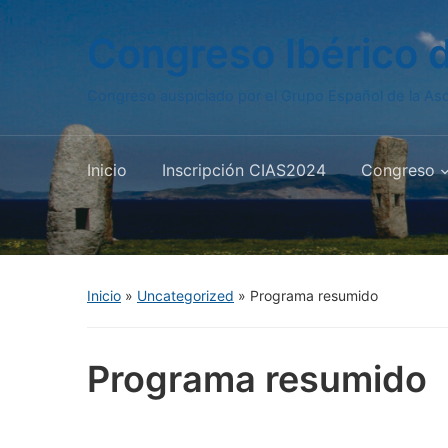
Congreso Ibérico 
Congreso auspiciado por el Grupo Español de la Aso
Inicio
Inscripción CIAS2024
Congreso
Inicio
»
Uncategorized
»
Programa resumido
Programa resumido