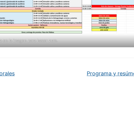
a en la imagen para hacer zum.
orales
Programa y resú