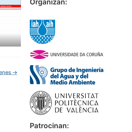
Organizan:
menes
→
Patrocinan: