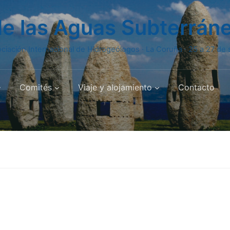
de las Aguas Subterrán
ciación Internacional de Hidrogeólogos · La Coruña · 25 a 27 d
Comités
Viaje y alojamiento
Contacto